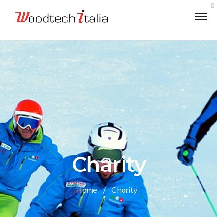
VALORI
LOGISTICA
CODICE ETICO
Charity
ECOLOGICAMENTE RESPONSABILI
CHARITY
Home
/
Charity